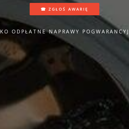
☎ ZGŁOŚ AWARIĘ
LKO ODPŁATNE NAPRAWY POGWARANCYJ